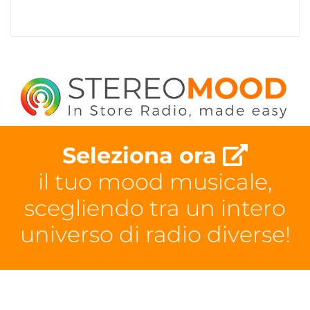
Seleziona ora
il tuo mood musicale,
scegliendo tra un intero
universo di radio diverse!